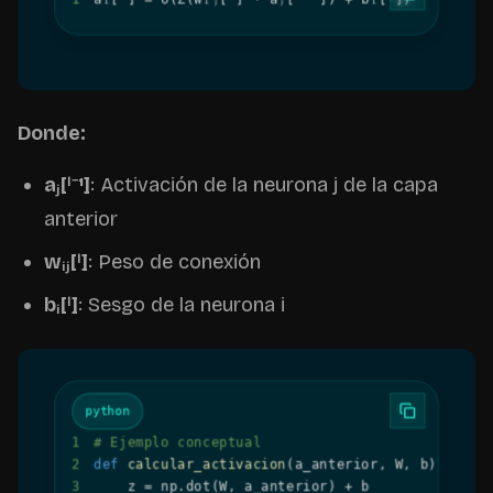
Donde:
aⱼ[ˡ⁻¹]
: Activación de la neurona j de la capa
anterior
wᵢⱼ[ˡ]
: Peso de conexión
bᵢ[ˡ]
: Sesgo de la neurona i
python
1
# Ejemplo conceptual
2
def
calcular_activacion
(
a_anterior
,
 W
,
 b
)
:
3
    z 
=
 np
.
dot
(
W
,
 a_anterior
)
+