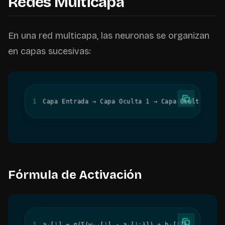
Redes Multicapa
En una red multicapa, las neuronas se organizan
en capas sucesivas:
1
Capa Entrada → Capa Oculta 1 → Capa Oculta 2 → 
Fórmula de Activación
1
aᵢ[ˡ] = σ(Σ(wᵢⱼ[ˡ] · aⱼ[ˡ⁻¹]) + bᵢ[ˡ])