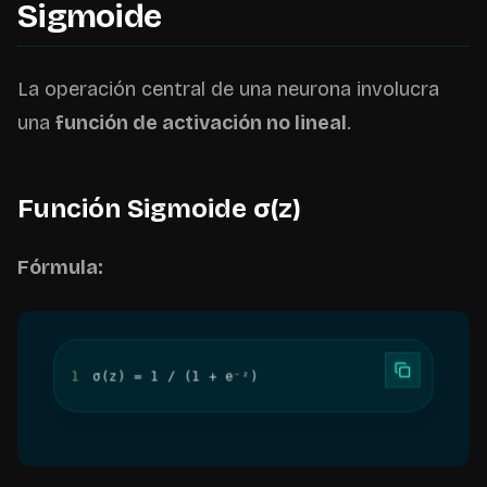
Sigmoide
La operación central de una neurona involucra
una
función de activación no lineal
.
Función Sigmoide σ(z)
Fórmula:
1
σ(z) = 1 / (1 + e⁻ᶻ)