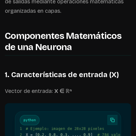
de salidas mediante operaciones matemáticas
organizadas en capas.
Componentes Matemáticos
de una Neurona
1. Características de entrada (X)
Vector de entrada:
X ∈ ℝⁿ
python
1
# Ejemplo: imagen de 28x28 píxeles
2
X 
=
[
0.2
,
0.8
,
0.3
,
.
.
.
,
0.9
]
# 784 valores