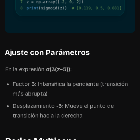
7
z 
=
 np
.
array
(
[
-
2
,
0
,
2
]
)
8
print
(
sigmoid
(
z
)
)
# [0.119, 0.5, 0.881]
Ajuste con Parámetros
En la expresión
σ(3(z−5))
:
Factor
3
: Intensifica la pendiente (transición
más abrupta)
Desplazamiento
-5
: Mueve el punto de
transición hacia la derecha