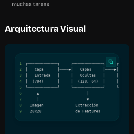
muchas tareas
Arquitectura Visual
1
2
3
4
5
6
7
8
9
  28x28               de Features         (0-9)