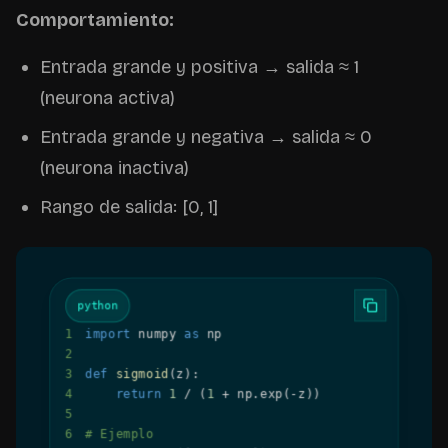
Comportamiento:
Entrada grande y positiva → salida ≈ 1
(neurona activa)
Entrada grande y negativa → salida ≈ 0
(neurona inactiva)
Rango de salida: [0, 1]
python
1
import
 numpy 
as
2
3
def
sigmoid
(
z
)
:
4
return
1
/
(
1
+
 np
.
exp
(
-
z
)
)
5
6
# Ejemplo